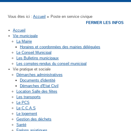
Mairie de Quettreville sur Sienne
Mairie de Contrières
Mairie de Guéhébert
Mairie de Hérenguerville
Mairie de Hyenville
Mairie de Trelly
Vous êtes ici :
Accueil
Poste en service civique
FERMER LES INFOS
Accueil
Vie municipale
La Mairie
Horaires et coordonnées des mairies déléguées
Le Conseil Municipal
Les Bulletins municipaux
Les comptes-rendus du conseil municipal
Vie pratique et sociale
Démarches administratives
Documents d'identité
Démarches d'Etat Civil
Location Salle des fêtes
Les transports
Le PCS
Le C.C.A.S
Le logement
Gestion des déchets
Santé
Frelons asiatiques