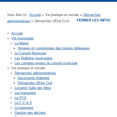
Mairie de Quettreville sur Sienne
Mairie de Contrières
Mairie de Guéhébert
Mairie de Hérenguerville
Mairie de Hyenville
Mairie de Trelly
Vous êtes ici :
Accueil
Vie pratique et sociale
Démarches
FERMER LES INFOS
administratives
Démarches d'Etat Civil
Accueil
Vie municipale
La Mairie
Horaires et coordonnées des mairies déléguées
Le Conseil Municipal
Les Bulletins municipaux
Les comptes-rendus du conseil municipal
Vie pratique et sociale
Démarches administratives
Documents d'identité
Démarches d'Etat Civil
Location Salle des fêtes
Les transports
Le PCS
Le C.C.A.S
Le logement
Gestion des déchets