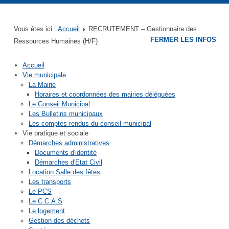
Mairie de Quettreville sur Sienne
Mairie de Contrières
Mairie de Guéhébert
Mairie de Hérenguerville
Mairie de Hyenville
Mairie de Trelly
Vous êtes ici :
Accueil
RECRUTEMENT – Gestionnaire des
FERMER LES INFOS
Ressources Humaines (H/F)
Accueil
Vie municipale
La Mairie
Horaires et coordonnées des mairies déléguées
Le Conseil Municipal
Les Bulletins municipaux
Les comptes-rendus du conseil municipal
Vie pratique et sociale
Démarches administratives
Documents d'identité
Démarches d'Etat Civil
Location Salle des fêtes
Les transports
Le PCS
Le C.C.A.S
Le logement
Gestion des déchets