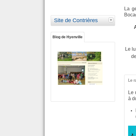
La g
Boca
Site de Contrières
A
Blog de Hyenville
Le lu
de
Le 
Le 
à d