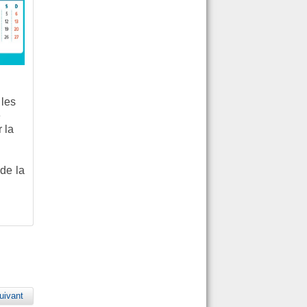
-
 les
e
 la
 de la
uivant