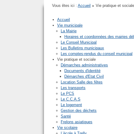
Mairie de Quettreville sur Sienne
Mairie de Contrières
Mairie de Guéhébert
Mairie de Hérenguerville
Mairie de Hyenville
Mairie de Trelly
Vous êtes ici :
Accueil
Vie pratique et social
Accueil
Vie municipale
La Mairie
Horaires et coordonnées des mairies dé
Le Conseil Municipal
Les Bulletins municipaux
Les comptes-rendus du conseil municipal
Vie pratique et sociale
Démarches administratives
Documents d'identité
Démarches d'Etat Civil
Location Salle des fêtes
Les transports
Le PCS
Le C.C.A.S
Le logement
Gestion des déchets
Santé
Frelons asiatiques
Vie scolaire
L'école à Trelly