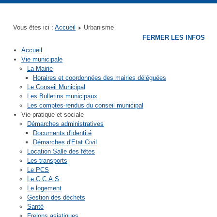
Mairie de Quettreville sur Sienne
Mairie de Contrières
Mairie de Guéhébert
Mairie de Hérenguerville
Mairie de Hyenville
Mairie de Trelly
Vous êtes ici :
Accueil
Urbanisme
FERMER LES INFOS
Accueil
Vie municipale
La Mairie
Horaires et coordonnées des mairies déléguées
Le Conseil Municipal
Les Bulletins municipaux
Les comptes-rendus du conseil municipal
Vie pratique et sociale
Démarches administratives
Documents d'identité
Démarches d'Etat Civil
Location Salle des fêtes
Les transports
Le PCS
Le C.C.A.S
Le logement
Gestion des déchets
Santé
Frelons asiatiques