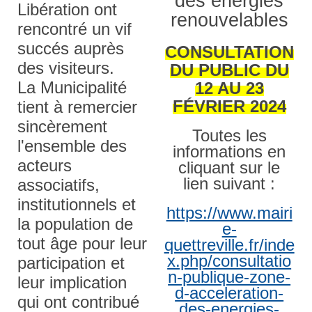
des énergies
Libération ont
renouvelables
rencontré un vif
succés auprès
CONSULTATION
des visiteurs.
DU PUBLIC
DU
La Municipalité
12 AU 23
FÉVRIER 2024
tient à remercier
sincèrement
Toutes les
l'ensemble des
informations en
acteurs
cliquant sur le
lien suivant :
associatifs,
institutionnels et
https://www.mairi
la population de
e-
tout âge pour leur
quettreville.fr/inde
x.php/consultatio
participation et
n-publique-zone-
leur implication
d-acceleration-
qui ont contribué
des-energies-